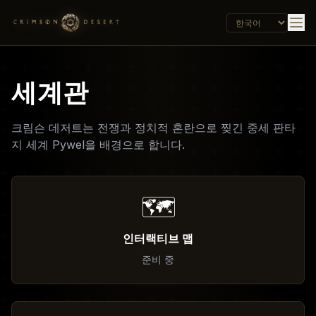
세계관
크림슨 데저트는 전쟁과 정치적 혼란으로 찢긴 중세 판타
지 세계 Pywel을 배경으로 합니다.
🗺️
인터랙티브 맵
준비 중