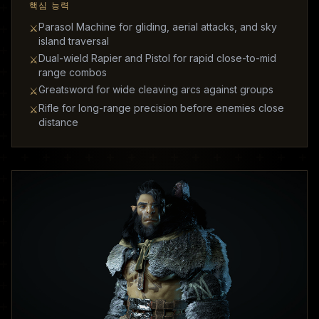
핵심 능력
Parasol Machine for gliding, aerial attacks, and sky
⚔
island traversal
Dual-wield Rapier and Pistol for rapid close-to-mid
⚔
range combos
Greatsword for wide cleaving arcs against groups
⚔
Rifle for long-range precision before enemies close
⚔
distance