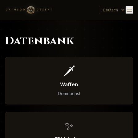
Datenbank
🗡️
Waffen
Demnächst
✨