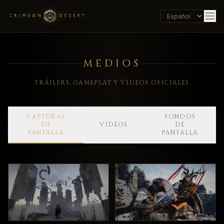
MEDIOS
TRÁILERS, GAMEPLAY Y VÍDEOS OFICIALES
CAPTURAS
FONDOS
DE
VÍDEOS
DE
PANTALLA
PANTALLA