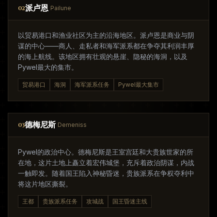
派卢恩
02
Pailune
以贸易港口和渔业社区为主的沿海地区。派卢恩是商业与阴
谋的中心——商人、走私者和海军派系都在争夺其利润丰厚
的海上航线。该地区拥有壮观的悬崖、隐秘的海洞，以及
Pywel最大的集市。
贸易港口
海洞
海军派系任务
Pywel最大集市
德梅尼斯
03
Demeniss
Pywel的政治中心。德梅尼斯是王室宫廷和大贵族世家的所
在地，这片土地上矗立着宏伟城堡，充斥着政治阴谋，内战
一触即发。随着国王陷入神秘昏迷，贵族派系在争权夺利中
将这片地区撕裂。
王都
贵族派系任务
攻城战
国王昏迷主线