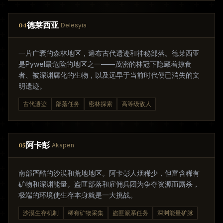
德莱西亚
04
Delesyia
一片广袤的森林地区，遍布古代遗迹和神秘部落。德莱西亚
是Pywel最危险的地区之一——茂密的林冠下隐藏着掠食
者、被深渊腐化的生物，以及远早于当前时代便已消失的文
明遗迹。
古代遗迹
部落任务
密林探索
高等级敌人
阿卡彭
05
Akapen
南部严酷的沙漠和荒地地区。阿卡彭人烟稀少，但富含稀有
矿物和深渊能量。盗匪部落和雇佣兵团为争夺资源而厮杀，
极端的环境使生存本身就是一大挑战。
沙漠生存机制
稀有矿物采集
盗匪派系任务
深渊能量矿脉