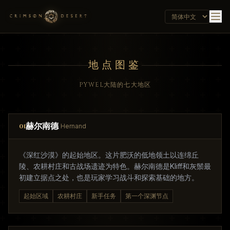
地点图鉴
PYWEL大陆的七大地区
赫尔南德
01
Hernand
《深红沙漠》的起始地区。这片肥沃的低地领土以连绵丘
陵、农耕村庄和古战场遗迹为特色。赫尔南德是Kliff和灰鬃最
初建立据点之处，也是玩家学习战斗和探索基础的地方。
起始区域
农耕村庄
新手任务
第一个深渊节点