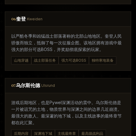
奎登
06
Kweiden
以严酷冬季和凶猛战士部落著称的北部山地地区。奎登人民
骄傲而独立，抵御了每一次征服企图。该地区拥有游戏中最
强大的部分可选BOSS，并奖励彻底探索的玩家。
山地穿越
战士部落任务
强力可选BOSS
独特寒地装备
乌尔斯伦德
07
Ulsrund
游戏后期地区，也是Pywel深渊活动的震中。乌尔斯伦德是
一片被诅咒的土地，物质世界与深渊之间的边界几近崩溃。
最强大的敌人、最深邃的地下城，以及主线故事的最终章节
都在此汇聚。
后期内容
深渊地下城
主线最终章
最高级战利品