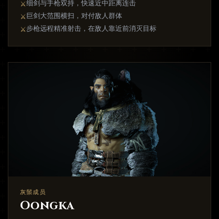
细剑与手枪双持，快速近中距离连击
⚔
巨剑大范围横扫，对付敌人群体
⚔
步枪远程精准射击，在敌人靠近前消灭目标
⚔
灰鬃成员
Oongka