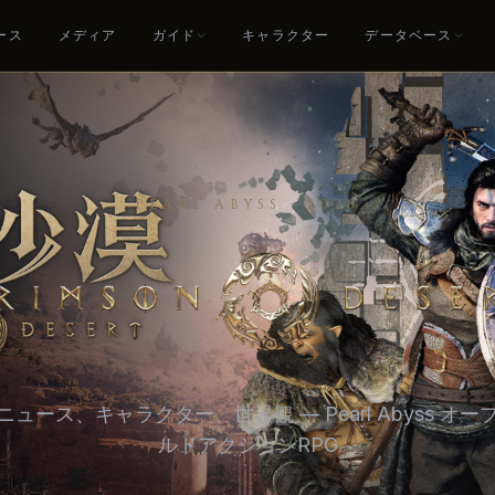
ース
メディア
ガイド
キャラクター
データベース
PEARL ABYSS · 2026
tabase, and News Hub
ュース、キャラクター、世界観 — Pearl Abyss オ
ルドアクションRPG